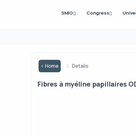
SMIO
Congress
Unive
< Home
Details
Fibres à myéline papillaires O