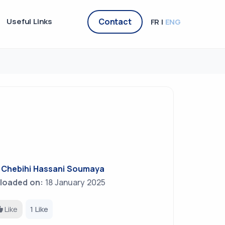
Useful Links
Contact
FR |
ENG
y
Chebihi Hassani Soumaya
loaded on:
18 January 2025
Like
1 Like