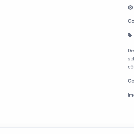
Co
De
sc
cô
Co
Im