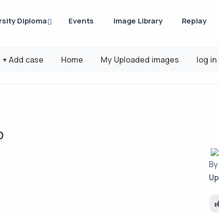
rsity Diploma
Events
Image Library
Replay
+
Add case
Home
My Uploaded images
log in
D
B
Up