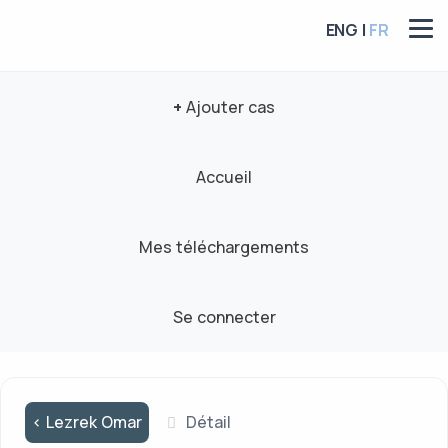
ENG |
FR
+
Ajouter cas
Accueil
Mes téléchargements
Se connecter
< Lezrek Omar
Détail